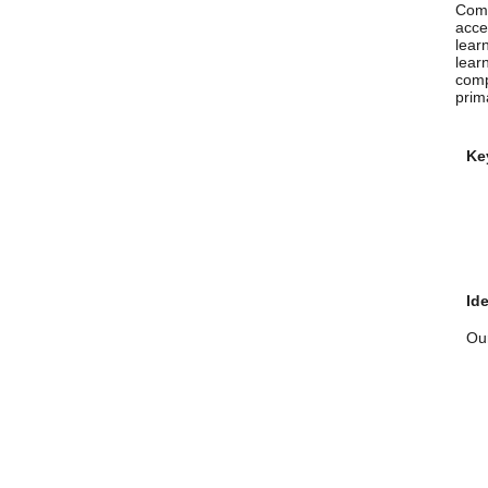
Comp
acce
lear
lear
comp
prim
Ke
Id
Our