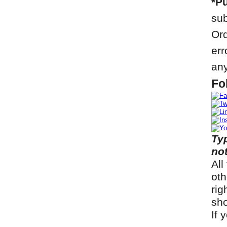
*Pu
sub
Ord
err
any
Fo
Ty
not
All
oth
rig
sho
If 